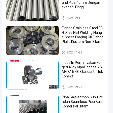
und Pipe 40mm Dengan T
ekanan Tinggi
Pipa Paduan Titanium
00:43
2025-09-12
Flange Stainless Steel 30
4 Dilas Flat Welding Flang
e Sheet Forging Gb Flange
Plate Kustom Non-Stand
ar Flange PN10
paduan baja flensa
00:35
2025-11-28
Industri Perminyakan For
ged Alloy NipoFlanges AS
ME B16.48 Standar Untuk
Koneksi
paduan baja flensa
00:23
2025-09-25
Pipa Baja Karbon Suhu Re
ndah Seamless Pipa Baja
Komersial Hitam