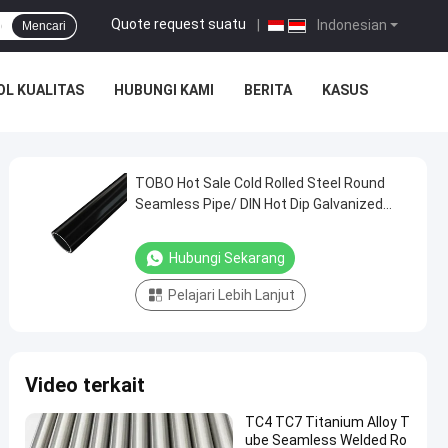
Quote request suatu
|
Indonesian
Mencari
L KUALITAS
HUBUNGI KAMI
BERITA
KASUS
TOBO Hot Sale Cold Rolled Steel Round
Seamless Pipe/ DIN Hot Dip Galvanized
Welded Steel Pipe
Hubungi Sekarang
Pelajari Lebih Lanjut
Video terkait
TC4 TC7 Titanium Alloy T
ube Seamless Welded Ro