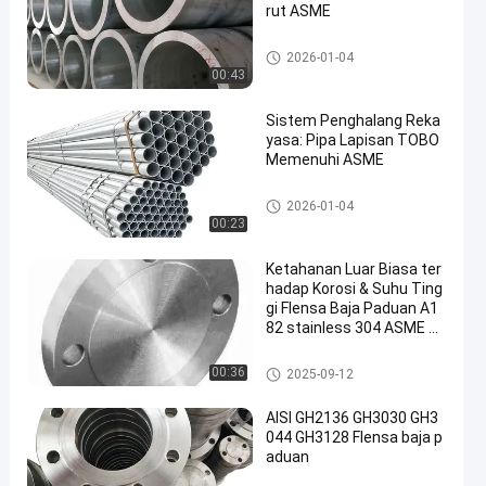
rut ASME
Nikel paduan pipa
2026-01-04
00:43
Sistem Penghalang Reka
yasa: Pipa Lapisan TOBO
Memenuhi ASME
pipa baja yang dilapisi
2026-01-04
00:23
Ketahanan Luar Biasa ter
hadap Korosi & Suhu Ting
gi Flensa Baja Paduan A1
82 stainless 304 ASME B
16.5 Buta NPS 6" Kelas 15
0
paduan baja flensa
00:36
2025-09-12
AISI GH2136 GH3030 GH3
044 GH3128 Flensa baja p
aduan