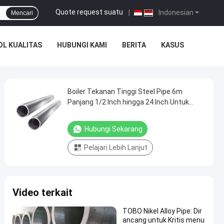
Quote request suatu
|
Indonesian
Mencari
L KUALITAS
HUBUNGI KAMI
BERITA
KASUS
Boiler Tekanan Tinggi Steel Pipe 6m
Panjang 1/2 Inch hingga 24 Inch Untuk
Tekanan Tinggi
Hubungi Sekarang
Pelajari Lebih Lanjut
Video terkait
TOBO Nikel Alloy Pipe: Dir
ancang untuk Kritis menu