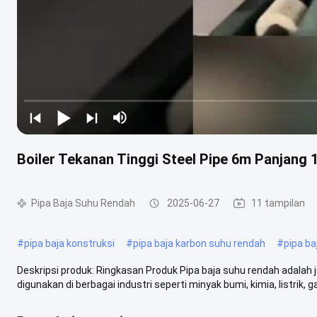
Boiler Tekanan Tinggi Steel Pipe 6m Panjang 1
Pipa Baja Suhu Rendah
2025-06-27
11 tampilan
#
pipa baja konstruksi
#
pipa baja karbon suhu rendah
#
pipa ba
Deskripsi produk: Ringkasan Produk Pipa baja suhu rendah adalah je
digunakan di berbagai industri seperti minyak bumi, kimia, listrik, gas,