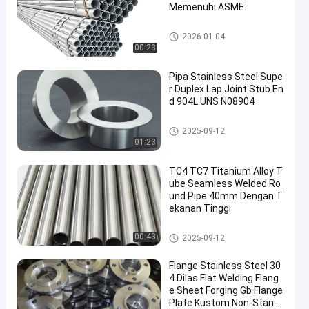
Memenuhi ASME
pipa baja yang dilapisi
2026-01-04
00:23
Pipa Stainless Steel Supe
r Duplex Lap Joint Stub En
d 904L UNS N08904
pipa stainless steel duplex sup
2025-09-12
er
01:23
TC4 TC7 Titanium Alloy T
ube Seamless Welded Ro
und Pipe 40mm Dengan T
ekanan Tinggi
Pipa Paduan Titanium
00:43
2025-09-12
Flange Stainless Steel 30
4 Dilas Flat Welding Flang
e Sheet Forging Gb Flange
Plate Kustom Non-Stand