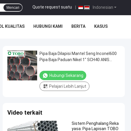
Quote request suatu
|
Indonesian
Mencari
L KUALITAS
HUBUNGI KAMI
BERITA
KASUS
Pipa Baja Dilapisi Mantel Seng Inconel600
Pipa Baja Paduan Nikel 1" SCH40 ANIS
B36.10
Hubungi Sekarang
Pelajari Lebih Lanjut
Video terkait
Sistem Penghalang Reka
yasa: Pipa Lapisan TOBO