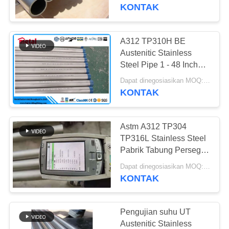
KUALITAS
KONTAK
HUBUNGI
A312 TP310H BE
178
KAMI
Austenitic Stainless
pipa baja stainless
Steel Pipe 1 - 48 Inch
Untuk Instrumen Bedah
BERITA
austenitik
Dapat dinegosiasikan MOQ:1 pc
KONTAK
KASUS
Astm A312 TP304
TP316L Stainless Steel
SITEMAP
Pabrik Tabung Persegi
125
Panjang Mulus
Dapat dinegosiasikan MOQ:1 pc
pipa baja yang
KONTAK
PRIVACY
dilapisi
POLICY
Pengujian suhu UT
Austenitic Stainless