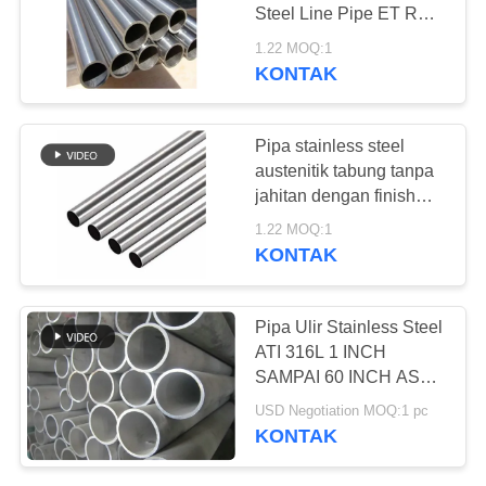
Steel Line Pipe ET RT
HT Etc. untuk berbagai
1.22 MOQ:1
aplikasi
KONTAK
499
Pipa baja mulus
Pipa stainless steel
austenitik tabung tanpa
jahitan dengan finish
yang dipoles
1.22 MOQ:1
KONTAK
86
Pipa Ulir Stainless Steel
Pipa Baja Suhu
ATI 316L 1 INCH
SAMPAI 60 INCH ASTM
Rendah
F138
USD Negotiation MOQ:1 pc
KONTAK