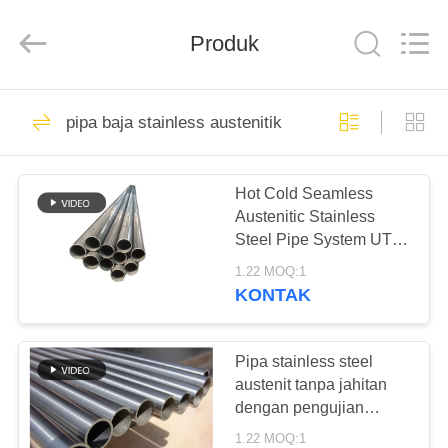
TOBO
STEEL
GROUP
Produk
CHINA.
All
Rights
Reserved.
RUMAH
918
pipa baja stainless austenitik
Nikel paduan pipa
PRODUK
Hot Cold Seamless
Austenitic Stainless
TENTANG
Steel Pipe System UT
KAMI
Diuji dengan
1.22 MOQ:1
Pengolahan Permukaan
KONTAK
Penggorengan
590
TUR
pipa stainless steel
PABRIK
Pipa stainless steel
austenit tanpa jahitan
duplex super
dengan pengujian
KONTROL
UT/ET/HT/RT
1.22 MOQ:1