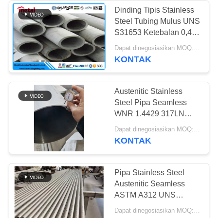
Dinding Tipis Stainless
Steel Tubing Mulus UNS
158
S31653 Ketebalan 0,4 -
Pipa Paduan
30mm
Dapat dinegosiasikan MOQ:1 pc
KONTAK
Titanium
Austenitic Stainless
Steel Pipa Seamless
WNR 1.4429 317LN
Dinding Tipis Tebal
127
Dapat dinegosiasikan MOQ:1 pc
Ukuran 8 Inch
KONTAK
Pipa Aluminium
Alloy
Pipa Stainless Steel
Austenitic Seamless
ASTM A312 UNS
S30815 Permukaan
Dapat dinegosiasikan MOQ:1 pc
Pengawetan