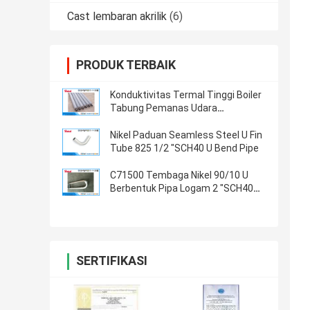
Cast lembaran akrilik
(6)
PRODUK TERBAIK
Konduktivitas Termal Tinggi Boiler
Tabung Pemanas Udara
Permukaan Diperpanjang WT
1.4mm Panjang 3.9m
Nikel Paduan Seamless Steel U Fin
Tube 825 1/2 "SCH40 U Bend Pipe
C71500 Tembaga Nikel 90/10 U
Berbentuk Pipa Logam 2 "SCH40
8000mm Untuk Koneksi
SERTIFIKASI