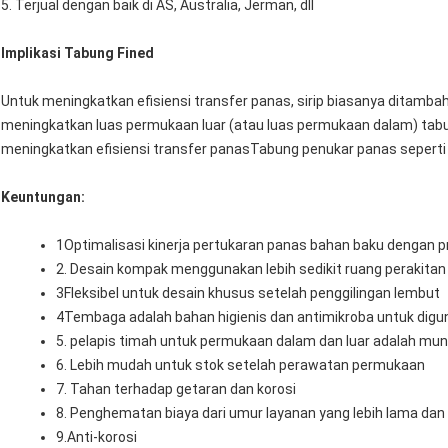
5. Terjual dengan baik di AS, Australia, Jerman, dll
Implikasi Tabung Fined
Untuk meningkatkan efisiensi transfer panas, sirip biasanya ditam
meningkatkan luas permukaan luar (atau luas permukaan dalam) tab
meningkatkan efisiensi transfer panasTabung penukar panas seperti i
Keuntungan:
1Optimalisasi kinerja pertukaran panas bahan baku dengan p
2. Desain kompak menggunakan lebih sedikit ruang perakitan
3Fleksibel untuk desain khusus setelah penggilingan lembut
4Tembaga adalah bahan higienis dan antimikroba untuk dig
5. pelapis timah untuk permukaan dalam dan luar adalah mung
6. Lebih mudah untuk stok setelah perawatan permukaan
7. Tahan terhadap getaran dan korosi
8. Penghematan biaya dari umur layanan yang lebih lama dan r
9.Anti-korosi