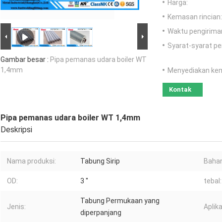
Harga:
Kemasan rincian:
Waktu pengirima
Syarat-syarat p
Gambar besar :
Pipa pemanas udara boiler WT
1,4mm
Menyediakan ke
Kontak
Pipa pemanas udara boiler WT 1,4mm
Deskripsi
Nama produksi:
Tabung Sirip
Bahan
OD:
3 ''
tebal:
Tabung Permukaan yang
Jenis:
Aplika
diperpanjang