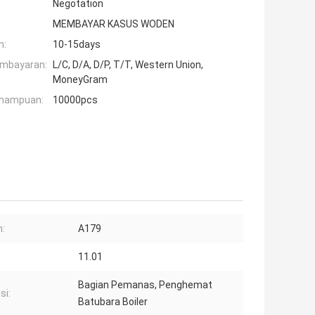
Negotation
MEMBAYAR KASUS WODEN
n:
10-15days
embayaran:
L/C, D/A, D/P, T/T, Western Union,
MoneyGram
mampuan:
10000pcs
:
A179
11.01
Bagian Pemanas, Penghemat
si:
Batubara Boiler