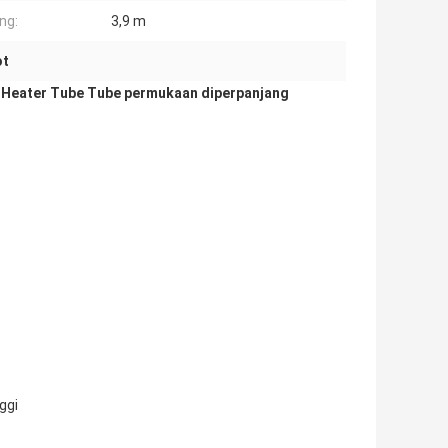
ng:
3,9 m
ot
r Heater Tube Tube permukaan diperpanjang
ggi