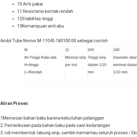
10.Anti-pakai
11.Resistensi kontak rendah
12Stabilitas tinggi
13Kemampuan anti abu
Ambil Tube Nomor M-11045.180100.00 sebagai contoh
M
11
045
180
M=Tinggi Rata-rata
Minimal sirip
Tinggi sirip
Diameter akar
H=tinggi
per inci
dalam 1/10
minimal dala
L=Rendah
mm
1/10 mm
Aliran Proses:
1Memesan bahan baku karena kebutuhan pelanggan.
2. Pemeriksaan pada bahan baku pada saat kedatangan
3. roll membentuk tabung sirip, sambil memantau seluruh proses / Eks