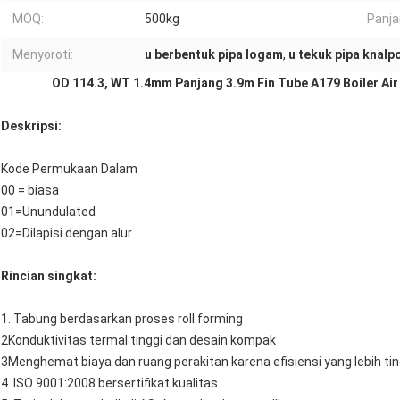
MOQ:
500kg
Panja
Menyoroti:
u berbentuk pipa logam
,
u tekuk pipa knalp
OD 114.3, WT 1.4mm Panjang 3.9m Fin Tube A179 Boiler Ai
Deskripsi:
Kode Permukaan Dalam
00 = biasa
01=Unundulated
02=Dilapisi dengan alur
Rincian singkat:
1. Tabung berdasarkan proses roll forming
2Konduktivitas termal tinggi dan desain kompak
3Menghemat biaya dan ruang perakitan karena efisiensi yang lebih tin
4. ISO 9001:2008 bersertifikat kualitas