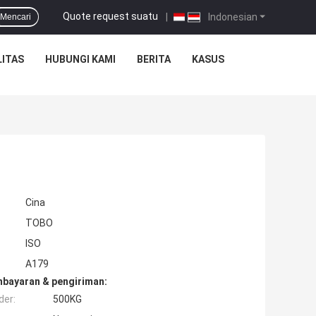
Quote request suatu
|
Indonesian
Mencari
ITAS
HUBUNGI KAMI
BERITA
KASUS
Cina
TOBO
ISO
A179
mbayaran & pengiriman:
der:
500KG