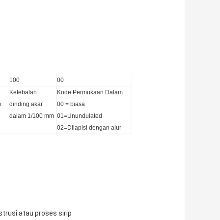
100
00
Ketebalan
Kode Permukaan Dalam
m
dinding akar
00 = biasa
dalam 1/100 mm
01=Unundulated
02=Dilapisi dengan alur
trusi atau proses sirip