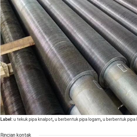
,
,
Label:
u tekuk pipa knalpot
u berbentuk pipa logam
u berbentuk pipa 
Rincian kontak