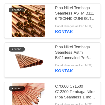
Pipa Nikel Tembaga
Seamless ASTM B111
6 "SCH40 CUNI 90/10
C70600 C71500 Tube
Dapat dinegosiasikan MOQ:1 BUAH
KONTAK
Pipa Nikel Tembaga
Seamless Astm
B411annealed Pe 6
"Std Cuni 9010 C70600
Dapat dinegosiasikan MOQ:1 buah
C71500 Keluar
KONTAK
Diameter 10 mm
C70600 C71500
C12200 Tembaga Nikel
Pipa Seamless 1 Inch
SCH 40 Tabung
Dapat dinegosiasikan MOQ:1 buah