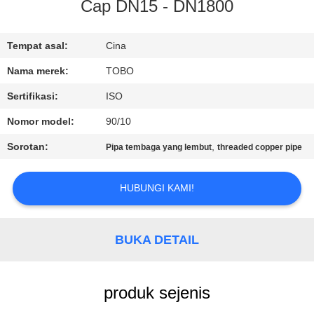
KUALITAS
Cap DN15 - DN1800
HUBUNGI
Tempat asal:
Cina
KAMI
Nama merek:
TOBO
Sertifikasi:
ISO
BERITA
Nomor model:
90/10
Sorotan:
,
Pipa tembaga yang lembut
threaded copper pipe
KASUS
HUBUNGI KAMI!
SITEMAP
BUKA DETAIL
PRIVACY
POLICY
produk sejenis