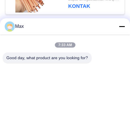
Tembaga Lurus
KONTAK
Max
Bad Request
Semua
7:33 AM
pipa stainless steel
Nikel paduan pipa
duplex super
Good day, what product are you looking for?
pipa baja stainless
pipa baja yang
austenitik
dilapisi
Pipa Baja Suhu
Pipa baja mulus
Rendah
Pipa Paduan Titanium
Pipa Aluminium Alloy