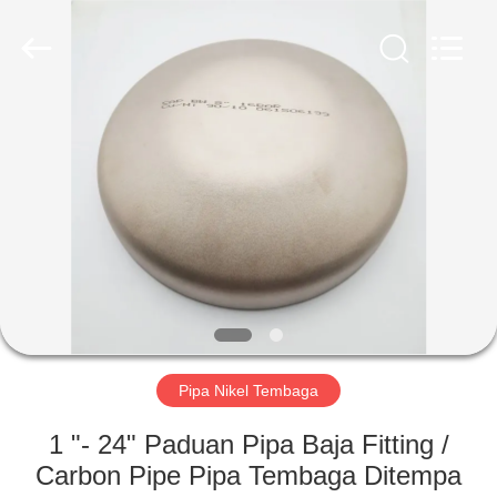
TOBO
STEEL
GROUP
CHINA.
All
Rights
Reserved.
RUMAH
PRODUK
TENTANG
KAMI
TUR
PABRIK
Pipa Nikel Tembaga
1 "- 24" Paduan Pipa Baja Fitting /
KONTROL
Carbon Pipe Pipa Tembaga Ditempa