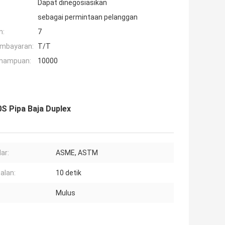
Dapat dinegosiasikan
sebagai permintaan pelanggan
n:
7
embayaran:
T/T
mampuan:
10000
S Pipa Baja Duplex
ar:
ASME, ASTM
alan:
10 detik
:
Mulus