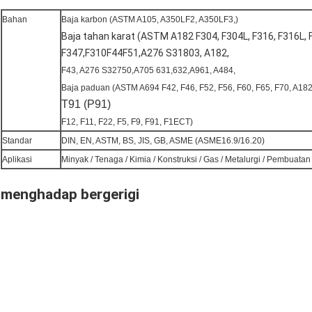
Bahan
Baja karbon (ASTM A105, A350LF2, A350LF3,)
Baja tahan karat (ASTM A182 F304, F304L, F316, F316L, 
F347,F310F44F51,A276 S31803, A182,
F43, A276 S32750,A705 631,632,A961, A484,
Baja paduan (ASTM A694 F42, F46, F52, F56, F60, F65, F70, A18
T91 (P91)
F12, F11, F22, F5, F9, F91, F1ECT)
Standar
DIN, EN, ASTM, BS, JIS, GB, ASME (ASME16.9/16.20)
Aplikasi
Minyak / Tenaga / Kimia / Konstruksi / Gas / Metalurgi / Pembuatan
menghadap bergerigi