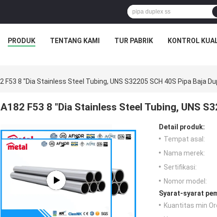
PRODUK
TENTANG KAMI
TUR PABRIK
KONTROL KUAL
2 F53 8 "Dia Stainless Steel Tubing, UNS S32205 SCH 40S Pipa Baja Du
A182 F53 8 "Dia Stainless Steel Tubing, UNS S
Detail produk:
Tempat asal:
Nama merek:
Sertifikasi:
Nomor model:
Syarat-syarat pe
Kuantitas min Or