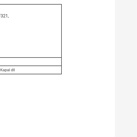
F321,
2
 Kapal dll