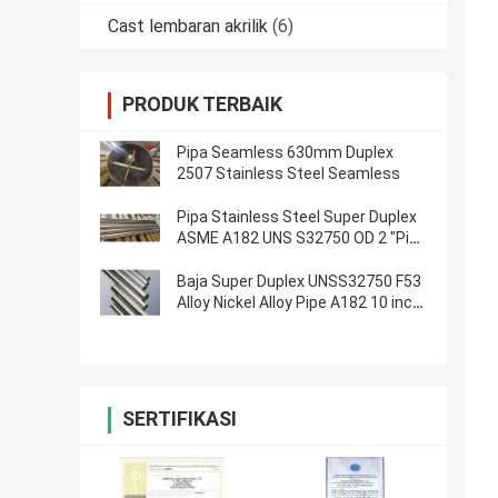
Cast lembaran akrilik
(6)
PRODUK TERBAIK
Pipa Seamless 630mm Duplex
2507 Stainless Steel Seamless
Pipa Stainless Steel Super Duplex
ASME A182 UNS S32750 OD 2 "Pipa
Mulus STD
Baja Super Duplex UNSS32750 F53
Alloy Nickel Alloy Pipe A182 10 inch
Sch40 Pipa Baja Seamless
SERTIFIKASI