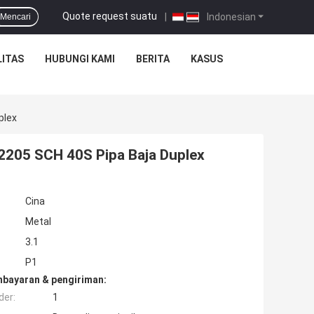
Quote request suatu
|
Indonesian
Mencari
ITAS
HUBUNGI KAMI
BERITA
KASUS
plex
32205 SCH 40S Pipa Baja Duplex
Cina
Metal
3.1
P1
mbayaran & pengiriman:
der:
1