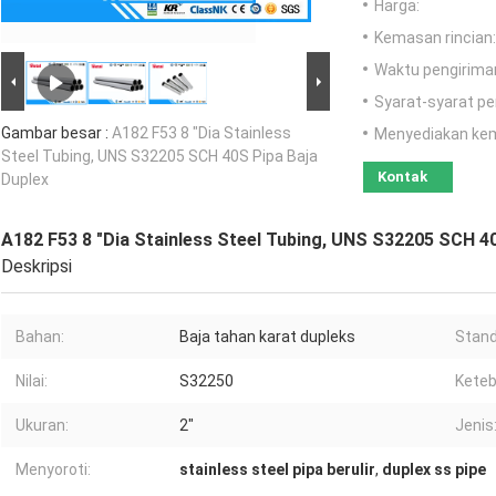
Harga:
Kemasan rincian:
Waktu pengirima
Syarat-syarat p
Gambar besar :
A182 F53 8 "Dia Stainless
Menyediakan ke
Steel Tubing, UNS S32205 SCH 40S Pipa Baja
Kontak
Duplex
A182 F53 8 "Dia Stainless Steel Tubing, UNS S32205 SCH 40
Deskripsi
Bahan:
Baja tahan karat dupleks
Stand
Nilai:
S32250
Keteb
Ukuran:
2"
Jenis
Menyoroti:
stainless steel pipa berulir
,
duplex ss pipe