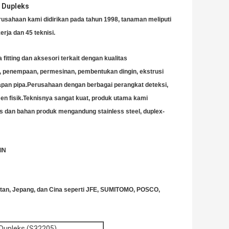
l Dupleks
rusahaan kami didirikan pada tahun 1998, tanaman meliputi
rja dan 45 teknisi.
fitting dan aksesori terkait dengan kualitas
am, penempaan, permesinan, pembentukan dingin, ekstrusi
kapan pipa.Perusahaan dengan berbagai perangkat deteksi,
men fisik.Teknisnya sangat kuat, produk utama kami
 las dan bahan produk mengandung stainless steel, duplex-
IN
Selatan, Jepang, dan Cina seperti JFE, SUMITOMO, POSCO,
 Dupleks (S32205)