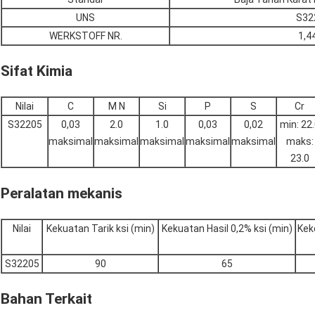
UNS
S32
WERKSTOFF NR.
1,4
Sifat Kimia
Nilai
C
M N
Si
P
S
Cr
S32205
0,03
2.0
1.0
0,03
0,02
min: 22
maksimal
maksimal
maksimal
maksimal
maksimal
maks:
23.0
Peralatan mekanis
Nilai
Kekuatan Tarik ksi (min)
Kekuatan Hasil 0,2% ksi (min)
Kek
S32205
90
65
Bahan Terkait