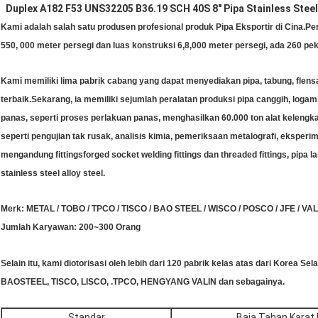
Duplex A182 F53 UNS32205 B36.19 SCH 40S 8" Pipa Stainless Stee
Kami adalah salah satu produsen profesional produk Pipa Eksportir di Cina.Pe
550, 000 meter persegi dan luas konstruksi 6,8,000 meter persegi, ada 260 peke
Kami memiliki lima pabrik cabang yang dapat menyediakan pipa, tabung, flensa 
terbaik.Sekarang, ia memiliki sejumlah peralatan produksi pipa canggih, log
panas, seperti proses perlakuan panas, menghasilkan 60.000 ton alat keleng
seperti pengujian tak rusak, analisis kimia, pemeriksaan metalografi, eksperi
mengandung fittingsforged socket welding fittings dan threaded fittings, pipa
stainless steel alloy steel.
Merk: METAL / TOBO / TPCO / TISCO / BAO STEEL / WISCO / POSCO / JFE / VAL
Jumlah Karyawan: 200~300 Orang
Selain itu, kami diotorisasi oleh lebih dari 120 pabrik kelas atas dari Korea 
BAOSTEEL, TISCO, LISCO, .TPCO, HENGYANG VALIN dan sebagainya.
Standar
Baja Tahan Karat