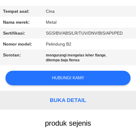
KUALITAS
Tempat asal:
Cina
HUBUNGI
Nama merek:
Metal
KAMI
Sertifikasi:
SGS/BV/ABS/LR/TUV/DNV/BIS/API/PED
Nomor model:
Pelindung B2
BERITA
Sorotan:
,
mengurangi mengelas leher flange
ditempa baja flensa
KASUS
HUBUNGI KAMI!
SITEMAP
BUKA DETAIL
PRIVACY
POLICY
produk sejenis