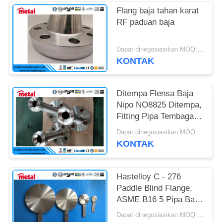
Flang baja tahan karat
RF paduan baja
Dapat dinegosiasikan MOQ:1pc
KONTAK
Ditempa Flensa Baja
Nipo NO8825 Ditempa,
Fitting Pipa Tembaga
Nikel 825 Incoloy
Dapat dinegosiasikan MOQ:1pc
KONTAK
Hastelloy C - 276
Paddle Blind Flange,
ASME B16 5 Pipa Baja
Dan Perlengkapannya
Dapat dinegosiasikan MOQ:1pc