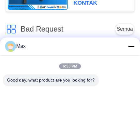
KONTAK
Bad Request
Semua
Max
pipa stainless steel
Nikel paduan pipa
duplex super
6:53 PM
pipa baja stainless
pipa baja yang
Good day, what product are you looking for?
austenitik
dilapisi
Pipa Baja Suhu
Pipa baja mulus
Rendah
Pipa Paduan Titanium
Pipa Aluminium Alloy