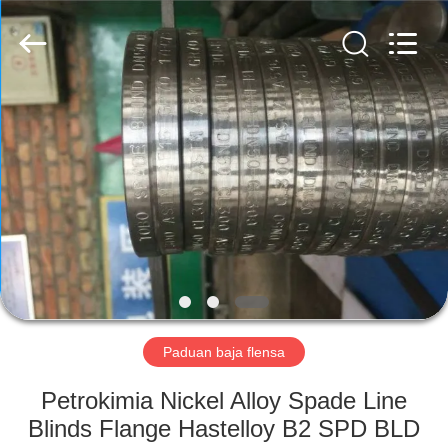
TOBO
STEEL
GROUP
CHINA.
All
Rights
Reserved.
RUMAH
PRODUK
TENTANG
KAMI
TUR
PABRIK
Paduan baja flensa
Petrokimia Nickel Alloy Spade Line
KONTROL
Blinds Flange Hastelloy B2 SPD BLD