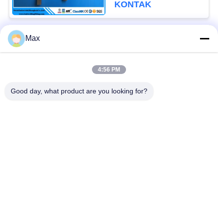
KONTAK
Max
Bad Request
Semua
4:56 PM
pipa stainless steel
Nikel paduan pipa
duplex super
Good day, what product are you looking for?
pipa baja stainless
pipa baja yang
austenitik
dilapisi
Pipa Baja Suhu
Pipa baja mulus
Rendah
Pipa Paduan Titanium
Pipa Aluminium Alloy