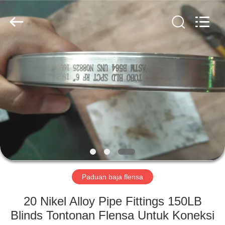
TOBO
STEEL
GROUP
CHINA.
All
Rights
Reserved.
RUMAH
PRODUK
TENTANG
KAMI
TUR
PABRIK
Paduan baja flensa
20 Nikel Alloy Pipe Fittings 150LB
KONTROL
Blinds Tontonan Flensa Untuk Koneksi