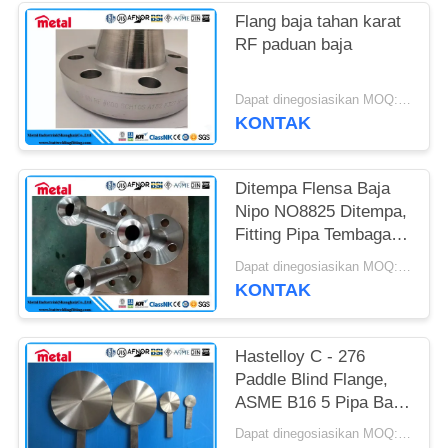
Flang baja tahan karat
RF paduan baja
Dapat dinegosiasikan MOQ:1pc
KONTAK
Ditempa Flensa Baja
Nipo NO8825 Ditempa,
Fitting Pipa Tembaga
Nikel 825 Incoloy
Dapat dinegosiasikan MOQ:1pc
KONTAK
Hastelloy C - 276
Paddle Blind Flange,
ASME B16 5 Pipa Baja
Dan Perlengkapannya
Dapat dinegosiasikan MOQ:1pc