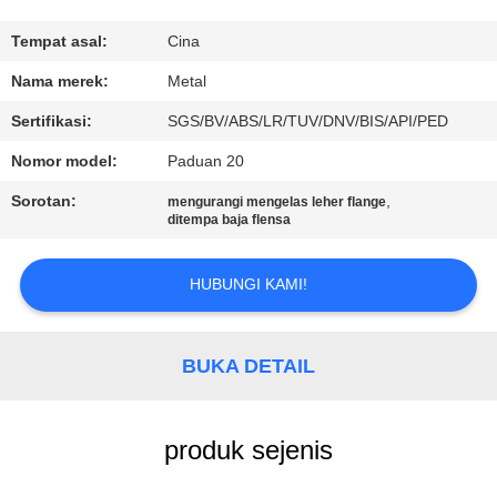
KUALITAS
Tempat asal:
Cina
HUBUNGI
Nama merek:
Metal
KAMI
Sertifikasi:
SGS/BV/ABS/LR/TUV/DNV/BIS/API/PED
Nomor model:
Paduan 20
BERITA
Sorotan:
,
mengurangi mengelas leher flange
ditempa baja flensa
KASUS
HUBUNGI KAMI!
SITEMAP
BUKA DETAIL
PRIVACY
POLICY
produk sejenis