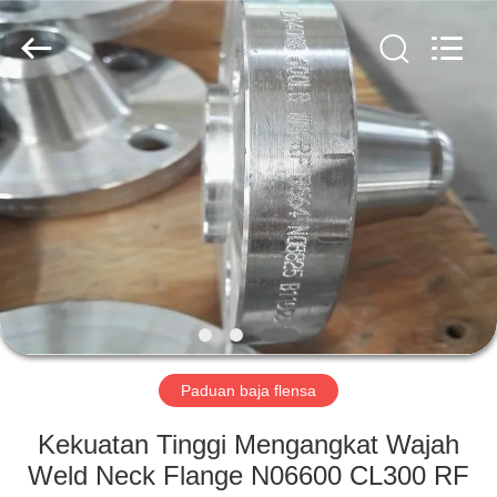
TOBO
STEEL
GROUP
CHINA.
All
Rights
Reserved.
RUMAH
PRODUK
TENTANG
KAMI
TUR
PABRIK
Paduan baja flensa
Kekuatan Tinggi Mengangkat Wajah
KONTROL
Weld Neck Flange N06600 CL300 RF