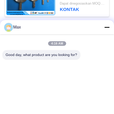
Dan Perlengkapannya
Dapat dinegosiasikan MOQ:1pc
KONTAK
Max
Bad Request
Semua
4:16 AM
pipa stainless steel
Nikel paduan pipa
duplex super
Good day, what product are you looking for?
pipa baja stainless
pipa baja yang
austenitik
dilapisi
Pipa Baja Suhu
Pipa baja mulus
Rendah
Pipa Paduan Titanium
Pipa Aluminium Alloy