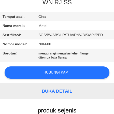
KUALITAS
WN RJ SS
HUBUNGI
Tempat asal:
Cina
KAMI
Nama merek:
Metal
Sertifikasi:
SGS/BV/ABS/LR/TUV/DNV/BIS/API/PED
BERITA
Nomor model:
N06600
Sorotan:
,
mengurangi mengelas leher flange
KASUS
ditempa baja flensa
HUBUNGI KAMI!
SITEMAP
PRIVACY
BUKA DETAIL
POLICY
produk sejenis