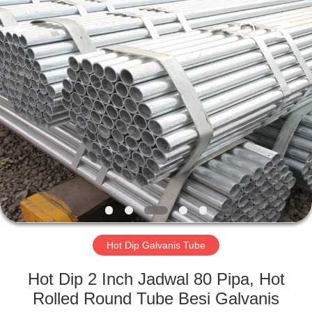
TOBO
STEEL
GROUP
CHINA.
All
Rights
Reserved.
RUMAH
PRODUK
TENTANG
KAMI
TUR
PABRIK
Hot Dip Galvanis Tube
Hot Dip 2 Inch Jadwal 80 Pipa, Hot
KONTROL
Rolled Round Tube Besi Galvanis