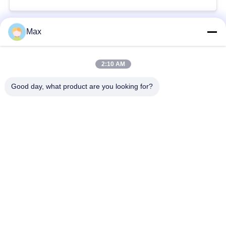
Seng Kemurnian Tinggi
Berbagai Ukuran
Max
Bad Request
Semua
2:10 AM
pipa stainless steel
Nikel paduan pipa
duplex super
Good day, what product are you looking for?
pipa baja stainless
pipa baja yang
austenitik
dilapisi
Pipa Baja Suhu
Pipa baja mulus
Rendah
Pipa Paduan Titanium
Pipa Aluminium Alloy