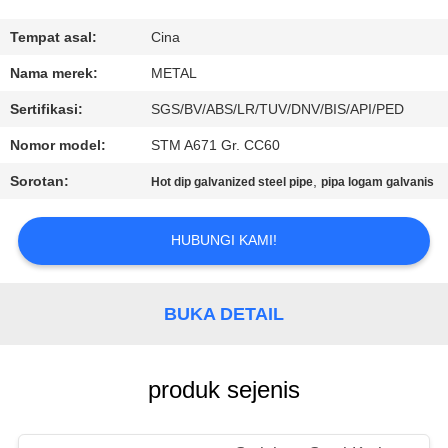
KUALITAS
Tempat asal:
Cina
HUBUNGI
Nama merek:
METAL
KAMI
Sertifikasi:
SGS/BV/ABS/LR/TUV/DNV/BIS/API/PED
Nomor model:
STM A671 Gr. CC60
BERITA
Sorotan:
,
Hot dip galvanized steel pipe
pipa logam galvanis
KASUS
HUBUNGI KAMI!
SITEMAP
BUKA DETAIL
PRIVACY
POLICY
produk sejenis