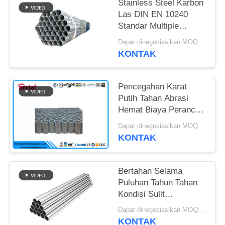
Stainless Steel Karbon
Las DIN EN 10240
Standar Multiple
Diameter Hot Dip
Dapat dinegosiasikan MOQ:1 buah
Galvanized Tube untuk
KONTAK
Pagar
Pencegahan Karat
Putih Tahan Abrasi
Hemat Biaya Perancah
Siap Seng Kemurnian
Dapat dinegosiasikan MOQ:1 buah
Tinggi Berbagai
KONTAK
Panjang
Bertahan Selama
Puluhan Tahun Tahan
Kondisi Sulit
Perawatan Rendah
Dapat dinegosiasikan MOQ:1 buah
Perawatan Rendah
KONTAK