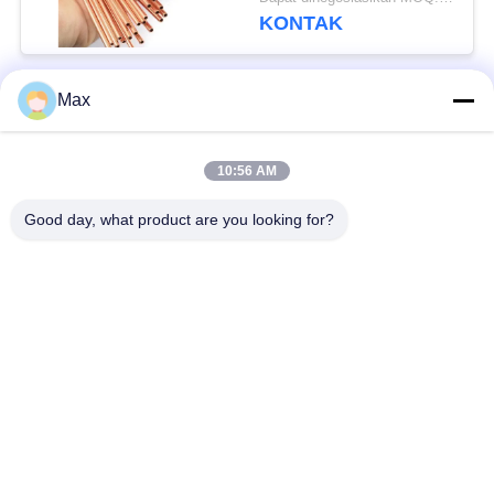
Tembaga Lurus
KONTAK
Max
Bad Request
Semua
10:56 AM
pipa stainless steel
Nikel paduan pipa
duplex super
Good day, what product are you looking for?
pipa baja stainless
pipa baja yang
austenitik
dilapisi
Pipa Baja Suhu
Pipa baja mulus
Rendah
Pipa Paduan Titanium
Pipa Aluminium Alloy