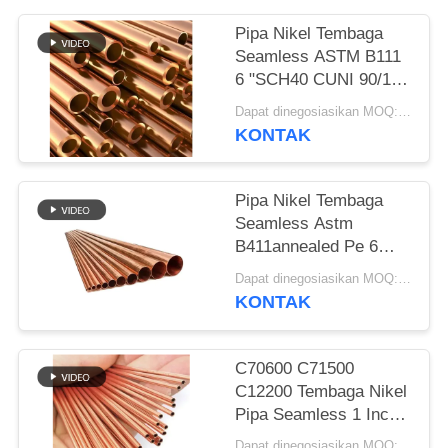
Pipa Nikel Tembaga
Seamless ASTM B111
6 "SCH40 CUNI 90/10
C70600 C71500 Tube
Dapat dinegosiasikan MOQ:1 BUAH
KONTAK
Pipa Nikel Tembaga
Seamless Astm
B411annealed Pe 6
"Std Cuni 9010 C70600
Dapat dinegosiasikan MOQ:1 buah
C71500 Keluar
KONTAK
Diameter 10 mm
C70600 C71500
C12200 Tembaga Nikel
Pipa Seamless 1 Inch
SCH 40 Tabung
Dapat dinegosiasikan MOQ:1 buah