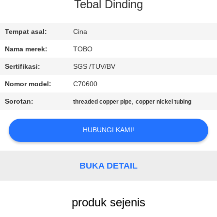
KUALITAS
Tebal Dinding
HUBUNGI
Tempat asal:
Cina
KAMI
Nama merek:
TOBO
Sertifikasi:
SGS /TUV/BV
BERITA
Nomor model:
C70600
Sorotan:
,
threaded copper pipe
copper nickel tubing
KASUS
HUBUNGI KAMI!
SITEMAP
BUKA DETAIL
PRIVACY
POLICY
produk sejenis