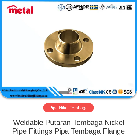
TOBO
STEEL
GROUP
CHINA.
All
Rights
Reserved.
RUMAH
PRODUK
TENTANG
KAMI
TUR
PABRIK
Pipa Nikel Tembaga
Weldable Putaran Tembaga Nickel
KONTROL
Pipe Fittings Pipa Tembaga Flange