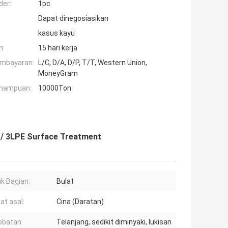
der:
1pc
Dapat dinegosiasikan
kasus kayu
n:
15 hari kerja
embayaran:
L/C, D/A, D/P, T/T, Western Union,
MoneyGram
mampuan:
10000Ton
 / 3LPE Surface Treatment
k Bagian:
Bulat
t asal:
Cina (Daratan)
obatan
Telanjang, sedikit diminyaki, lukisan