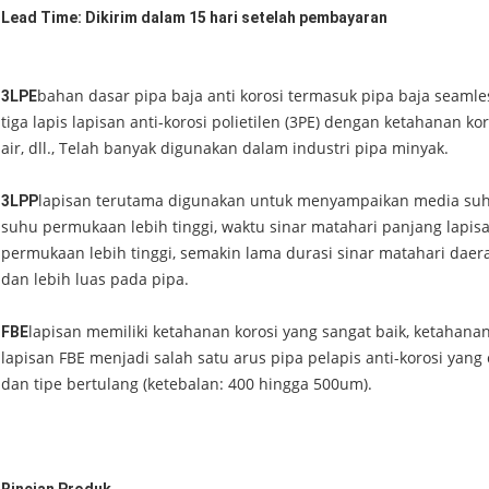
Lead Time: Dikirim dalam 15 hari setelah pembayaran
bahan dasar pipa baja anti korosi termasuk pipa baja seaml
3LPE
tiga lapis lapisan anti-korosi polietilen (3PE) dengan ketahanan ko
air, dll., Telah banyak digunakan dalam industri pipa minyak.
lapisan terutama digunakan untuk menyampaikan media suhu 
3LPP
suhu permukaan lebih tinggi, waktu sinar matahari panjang lapisa
permukaan lebih tinggi, semakin lama durasi sinar matahari daera
dan lebih luas pada pipa.
lapisan memiliki ketahanan korosi yang sangat baik, ketahana
FBE
lapisan FBE menjadi salah satu arus pipa pelapis anti-korosi yan
dan tipe bertulang (ketebalan: 400 hingga 500um).