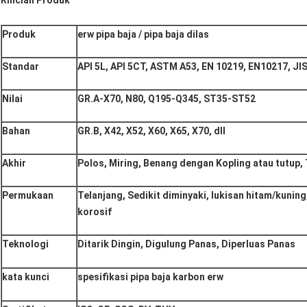
Rincian Produk
Produk
erw pipa baja / pipa baja dilas
Standar
API 5L, API 5CT, ASTM A53, EN 10219, EN10217, JI
Nilai
GR.A-X70, N80, Q195-Q345, ST35-ST52
Bahan
GR.B, X42, X52, X60, X65, X70, dll
Akhir
Polos, Miring, Benang dengan Kopling atau tutup, 
Permukaan
Telanjang, Sedikit diminyaki, lukisan hitam/kuning
korosif
Teknologi
Ditarik Dingin, Digulung Panas, Diperluas Panas
kata kunci
spesifikasi pipa baja karbon erw