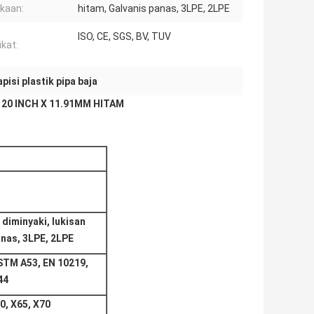
kaan:
hitam, Galvanis panas, 3LPE, 2LPE
ISO, CE, SGS, BV, TUV
ikat:
apisi plastik pipa baja
 20 INCH X 11.91MM HITAM
 diminyaki, lukisan
anas, 3LPE, 2LPE
ASTM A53, EN 10219,
44
0, X65, X70