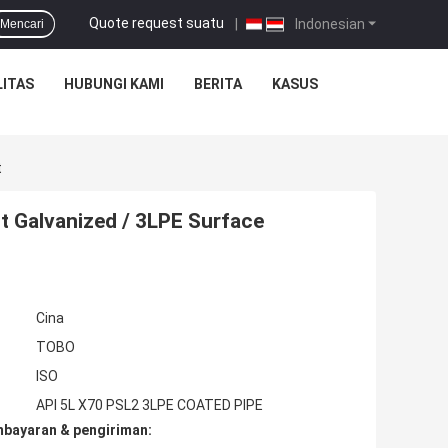
Quote request suatu
|
Indonesian
Mencari
ITAS
HUBUNGI KAMI
BERITA
KASUS
t
 Galvanized / 3LPE Surface
Cina
TOBO
ISO
API 5L X70 PSL2 3LPE COATED PIPE
mbayaran & pengiriman: