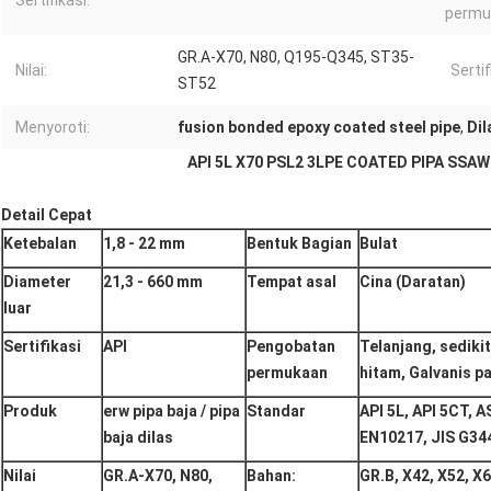
Sertifikasi:
permu
GR.A-X70, N80, Q195-Q345, ST35-
Nilai:
Sertif
ST52
Menyoroti:
fusion bonded epoxy coated steel pipe
,
Dil
API 5L X70 PSL2 3LPE COATED PIPA SSAW
Detail Cepat
Ketebalan
1,8 - 22 mm
Bentuk Bagian
Bulat
Diameter
21,3 - 660 mm
Tempat asal
Cina (Daratan)
luar
Sertifikasi
API
Pengobatan
Telanjang, sedikit
permukaan
hitam, Galvanis p
Produk
erw pipa baja / pipa
Standar
API 5L, API 5CT, 
baja dilas
EN10217, JIS G34
Nilai
GR.A-X70, N80,
Bahan:
GR.B, X42, X52, X6