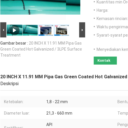
Kuantitas min Or
Harga:
Kemasan rincian:
Waktu pengirima
Syarat-syarat p
Gambar besar :
20 INCH X 11.91 MM Pipa Gas
Green Coated Hot Galvanized / 3LPE Surface
Menyediakan ke
Treatment
Kontak
20 INCH X 11.91 MM Pipa Gas Green Coated Hot Galvanized
Deskripsi
Ketebalan:
1,8 - 22 mm
Bentu
Diameter luar:
21,3 - 660 mm
Tempa
API
Peng