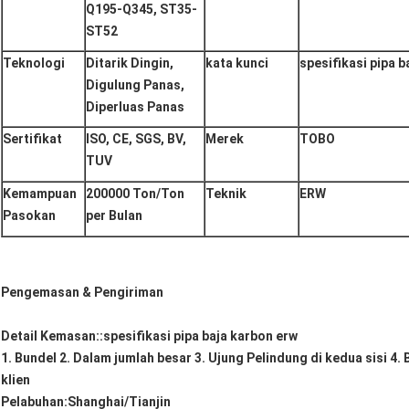
Q195-Q345, ST35-
ST52
Teknologi
Ditarik Dingin,
kata kunci
spesifikasi pipa b
Digulung Panas,
Diperluas Panas
Sertifikat
ISO, CE, SGS, BV,
Merek
TOBO
TUV
Kemampuan
200000 Ton/Ton
Teknik
ERW
Pasokan
per Bulan
Pengemasan & Pengiriman
Detail Kemasan:
:
spesifikasi pipa baja karbon erw
1. Bundel 2. Dalam jumlah besar 3. Ujung Pelindung di kedua sisi 4
klien
Pelabuhan
:Shanghai/Tianjin