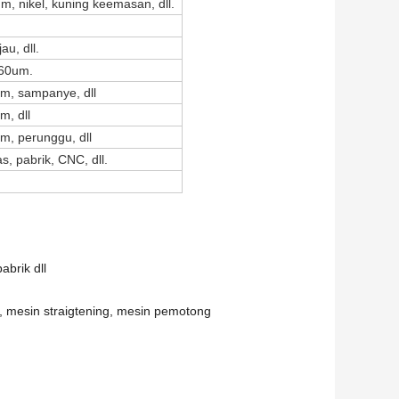
m, nikel, kuning keemasan, dll.
au, dll.
 60um.
am, sampanye, dll
m, dll
am, perunggu, dll
 pabrik, CNC, dll.
abrik dll
s, mesin straigtening, mesin pemotong