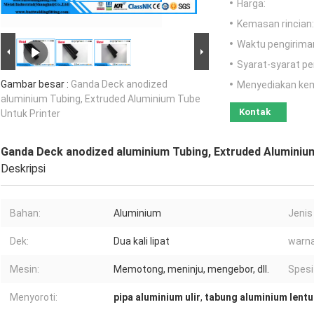
Harga:
Kemasan rincian:
Waktu pengirima
Syarat-syarat p
Gambar besar :
Ganda Deck anodized
Menyediakan ke
aluminium Tubing, Extruded Aluminium Tube
Kontak
Untuk Printer
Ganda Deck anodized aluminium Tubing, Extruded Aluminiu
Deskripsi
Bahan:
Aluminium
Jenis
Dek:
Dua kali lipat
warna
Mesin:
Memotong, meninju, mengebor, dll.
Spesif
Menyoroti:
pipa aluminium ulir
,
tabung aluminium lentu