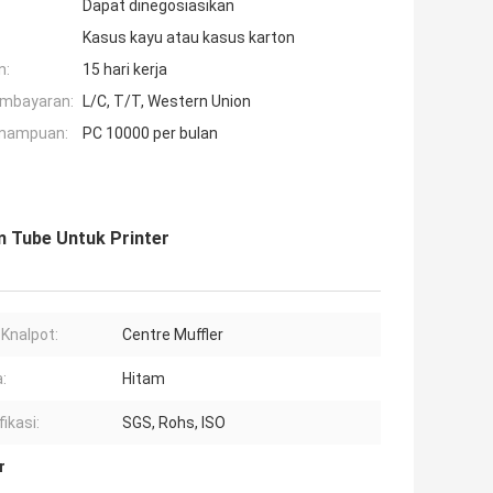
Dapat dinegosiasikan
Kasus kayu atau kasus karton
n:
15 hari kerja
embayaran:
L/C, T/T, Western Union
mampuan:
PC 10000 per bulan
m Tube Untuk Printer
 Knalpot:
Centre Muffler
:
Hitam
ikasi:
SGS, Rohs, ISO
r