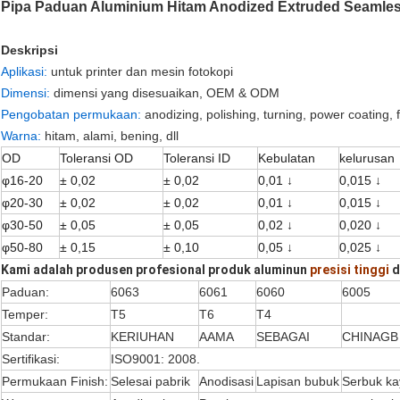
Pipa Paduan Aluminium Hitam Anodized Extruded Seamles
Deskripsi
Aplikasi:
untuk printer dan mesin fotokopi
Dimensi:
dimensi yang disesuaikan, OEM & ODM
Pengobatan permukaan:
anodizing, polishing, turning, power coating, fi
Warna:
hitam, alami, bening, dll
OD
Toleransi OD
Toleransi ID
Kebulatan
kelurusan
φ16-20
± 0,02
± 0,02
0,01 ↓
0,015 ↓
φ20-30
± 0,02
± 0,02
0,01 ↓
0,015 ↓
φ30-50
± 0,05
± 0,05
0,02 ↓
0,020 ↓
φ50-80
± 0,15
± 0,10
0,05 ↓
0,025 ↓
Kami adalah produsen profesional produk aluminun
presisi tinggi
d
Paduan:
6063
6061
6060
6005
Temper:
T5
T6
T4
Standar:
KERIUHAN
AAMA
SEBAGAI
CHINAGB
Sertifikasi:
ISO9001: 2008.
Permukaan Finish:
Selesai pabrik
Anodisasi
Lapisan bubuk
Serbuk ka