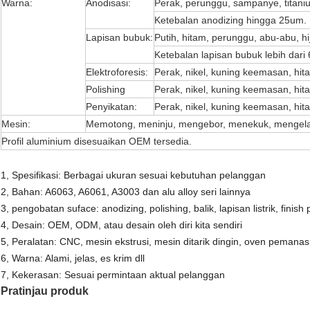
Warna:
Anodisasi:
Perak, perunggu, sampanye, titaniu
Ketebalan anodizing hingga 25um.
Lapisan bubuk:
Putih, hitam, perunggu, abu-abu, hij
Ketebalan lapisan bubuk lebih dari
Elektroforesis:
Perak, nikel, kuning keemasan, hit
Polishing
Perak, nikel, kuning keemasan, hita
Penyikatan:
Perak, nikel, kuning keemasan, hit
Mesin:
Memotong, meninju, mengebor, menekuk, mengelas,
Profil aluminium disesuaikan OEM tersedia.
1, Spesifikasi: Berbagai ukuran sesuai kebutuhan pelanggan
2, Bahan: A6063, A6061, A3003 dan alu alloy seri lainnya
3, pengobatan suface: anodizing, polishing, balik, lapisan listrik, finish p
4, Desain: OEM, ODM, atau desain oleh diri kita sendiri
5, Peralatan: CNC, mesin ekstrusi, mesin ditarik dingin, oven pemana
6, Warna: Alami, jelas, es krim dll
7, Kekerasan: Sesuai permintaan aktual pelanggan
Pratinjau produk