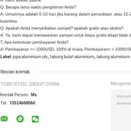
A: Kami adalah pabrik.
Q: Berapa lama waktu pengiriman Anda?
A: Umumnya adalah 5-10 hari jika barang dalam persediaan.
atau 15-2
kuantitas.
Q: Apakah Anda menyediakan sampel?
apakah gratis atau ekstra?
A: Ya, kami dapat menawarkan sampel untuk biaya gratis tetapi tidak
T: Apa ketentuan pembayaran Anda?
A: Pembayaran <= 1000USD, 100% di muka.
Pembayaran> = 1000USD,
,
,
Label:
pipa aluminium ulir
tabung bulat aluminium
tabung aluminium 
Rincian kontak
TOBO STEEL GROUP CHINA
Mengirimk
Kontak Person:
Ms.
Tel:
13524668060