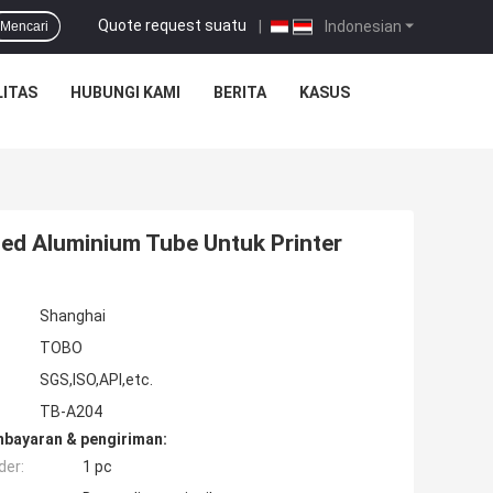
Quote request suatu
|
Indonesian
Mencari
ITAS
HUBUNGI KAMI
BERITA
KASUS
ed Aluminium Tube Untuk Printer
Shanghai
TOBO
SGS,ISO,API,etc.
TB-A204
mbayaran & pengiriman:
der:
1 pc