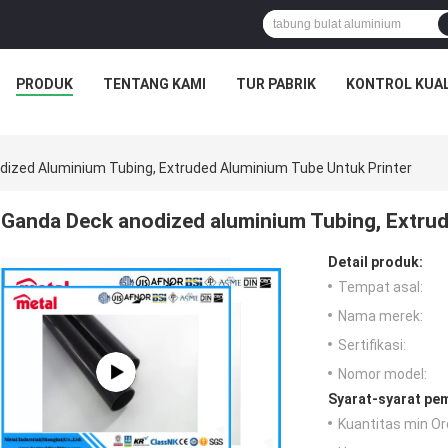
PRODUK
TENTANG KAMI
TUR PABRIK
KONTROL KUAL
ized Aluminium Tubing, Extruded Aluminium Tube Untuk Printer
Ganda Deck anodized aluminium Tubing, Extrud
Detail produk:
Tempat asal:
Nama merek:
Sertifikasi:
Nomor model:
Syarat-syarat pe
Kuantitas min Or