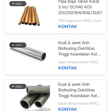
Pipa Baja Tahan Karat
3 Inci SCH40 AISI
201/202/304/304L/316/316L
USD Negotiation MOQ:1 buah
KONTAK
Kuat & awet Anti-
Biofouling Duktilitas
Tinggi Keandalan Kelas
Laut ASTM B466 /
Dapat dinegosiasikan MOQ:1 buah
B467 Sesuai Low
KONTAK
Maintenance
Kuat & awet Anti-
Biofouling Duktilitas
Tinggi Keandalan Kelas
Laut ASTM B466 /
Dapat dinegosiasikan MOQ:1 buah
B467 Sesuai Low
KONTAK