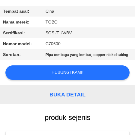
KUALITAS
Tempat asal:
Cina
HUBUNGI
Nama merek:
TOBO
KAMI
Sertifikasi:
SGS /TUV/BV
Nomor model:
C70600
BERITA
Sorotan:
,
Pipa tembaga yang lembut
copper nickel tubing
KASUS
HUBUNGI KAMI!
SITEMAP
BUKA DETAIL
PRIVACY
POLICY
produk sejenis