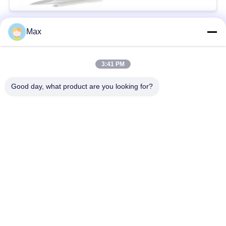
Maintenance
Max
Bad Request
Semua
3:41 PM
pipa stainless steel
Nikel paduan pipa
duplex super
Good day, what product are you looking for?
pipa baja stainless
pipa baja yang
austenitik
dilapisi
Pipa Baja Suhu
Pipa baja mulus
Rendah
Pipa Paduan Titanium
Pipa Aluminium Alloy