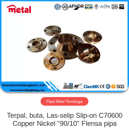
TOBO
STEEL
GROUP
CHINA.
All
Rights
Reserved.
RUMAH
PRODUK
TENTANG
KAMI
TUR
PABRIK
Pipa Nikel Tembaga
Terpal, buta, Las-selip Slip-on C70600
KONTROL
Copper Nickel "90/10" Flensa pipa