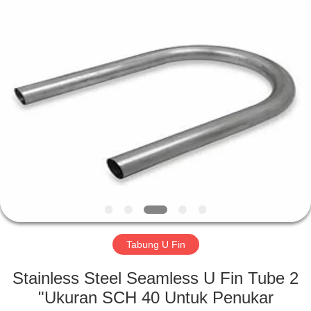
TOBO
STEEL
GROUP
CHINA.
All
Rights
Reserved.
RUMAH
PRODUK
TENTANG
KAMI
TUR
PABRIK
Tabung U Fin
Stainless Steel Seamless U Fin Tube 2
KONTROL
"Ukuran SCH 40 Untuk Penukar