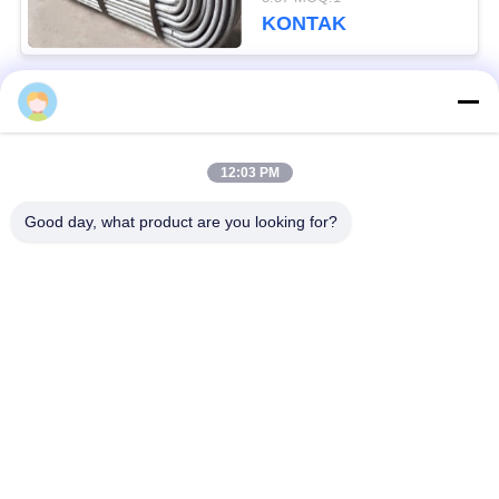
SCH40
KONTAK
Bad Request
Semua
12:03 PM
pipa stainless steel
Nikel paduan pipa
duplex super
Good day, what product are you looking for?
pipa baja stainless
pipa baja yang
austenitik
dilapisi
Pipa Baja Suhu
Pipa baja mulus
Rendah
Pipa Paduan Titanium
Pipa Aluminium Alloy