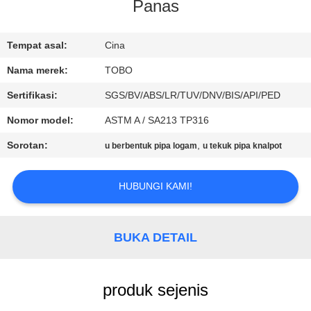
KUALITAS
Panas
HUBUNGI
Tempat asal:
Cina
KAMI
Nama merek:
TOBO
Sertifikasi:
SGS/BV/ABS/LR/TUV/DNV/BIS/API/PED
BERITA
Nomor model:
ASTM A / SA213 TP316
Sorotan:
,
u berbentuk pipa logam
u tekuk pipa knalpot
KASUS
HUBUNGI KAMI!
SITEMAP
BUKA DETAIL
PRIVACY
POLICY
produk sejenis