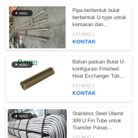
Pipa berbentuk bulat
berbentuk U-type untuk
kemasan dan
pengiriman dalam
3.57 MOQ:1
kasus kayu
KONTAK
Bahan paduan Bulat U-
konfigurasi Finished
Heat Exchanger Tube
dalam konfigurasi U
3.57 MOQ:1
Bentuk untuk Kinerja
KONTAK
Stainless Steel Ubend
309 U Fin Tube untuk
Transfer Panas
Berkelanjutan di
3.57 MOQ:1