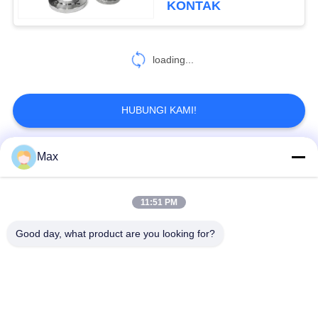
KONTAK
loading...
HUBUNGI KAMI!
Max
Bad Request
Semua
11:51 PM
pipa stainless steel
Nikel paduan pipa
duplex super
Good day, what product are you looking for?
pipa baja stainless
pipa baja yang
austenitik
dilapisi