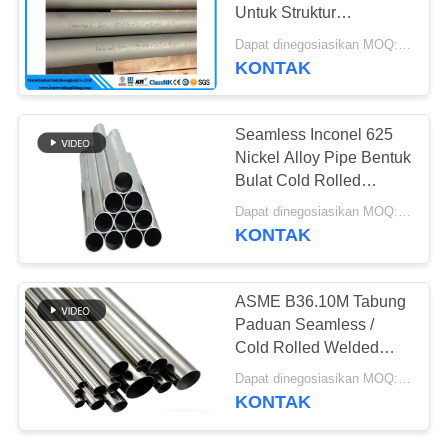
Untuk Struktur
Konstruksi
Dapat dinegosiasikan MOQ:500KG
KONTAK
Seamless Inconel 625
Nickel Alloy Pipe Bentuk
Bulat Cold Rolled
Panjang Disesuaikan
Dapat dinegosiasikan MOQ:100
KONTAK
ASME B36.10M Tabung
Paduan Seamless /
Cold Rolled Welded
Steel Pipe Kekerasan
Dapat dinegosiasikan MOQ:100
Tinggi
KONTAK