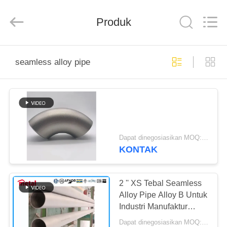
TOBO
STEEL
GROUP
Produk
CHINA.
All
Rights
Reserved.
RUMAH
seamless alloy pipe
PRODUK
TENTANG
KAMI
Dapat dinegosiasikan MOQ:Satu potong
KONTAK
TUR
PABRIK
2 '' XS Tebal Seamless
Alloy Pipe Alloy B Untuk
Industri Manufaktur
KONTROL
Kimia
Dapat dinegosiasikan MOQ:500KG