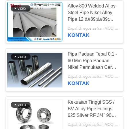
Alloy 800 Welded Alloy
Steel Pipe Nikel Alloy
Pipe 12 &#39;&#39;
STD ASTM B36.10
Dapat dinegosiasikan MOQ:500KG
KONTAK
Pipa Paduan Tebal 0,1 -
60 Mm Pipa Paduan
Nikel Permukaan Cerah
ASTM B444 UNS
Dapat dinegosiasikan MOQ:100
N06625
KONTAK
Kekuatan Tinggi SGS /
BV Alloy Pipe Fittings
625 Silver RF 3/4'' 900#
WN Flange
Dapat dinegosiasikan MOQ:1 pc