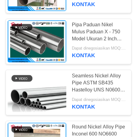
KUALITAS
KONTAK
HUBUNGI
Pipa Paduan Nikel
KAMI
Mulus Paduan X - 750
Model Ukuran 2 Inch
Untuk Koneksi
BERITA
Dapat dinegosiasikan MOQ:500KG
KONTAK
KASUS
Seamless Nickel Alloy
Pipe ASTM SB435
SITEMAP
Hastelloy UNS N06002
6 Inch Sch80
Dapat dinegosiasikan MOQ:100
KONTAK
PRIVACY
POLICY
Round Nickel Alloy Pipe
Inconel 600 NO6600